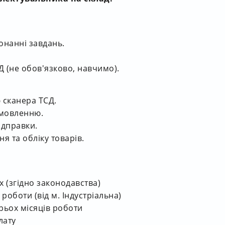
конанні завдань.
 (не обов'язково, навчимо).
 сканера ТСД.
амовленню.
ідправки.
я та обліку товарів.
 (згідно законодавства)
роботи (від м. Індустріальна)
ьох місяців роботи
лату