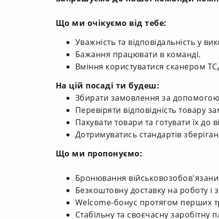
Що ми очікуємо від тебе:
Уважність та відповідальність у ви
Бажання працювати в команді.
Вміння користуватися сканером ТСД
На цій посаді ти будеш:
Збирати замовлення за допомогою
Перевіряти відповідність товару з
Пакувати товари та готувати їх до в
Дотримуватись стандартів зберіганн
Що ми пропонуємо:
Бронювання військовозобов'язаних
Безкоштовну доставку на роботу і з 
Welcome-бонус протягом перших тр
Стабільну та своєчасну заробітну п