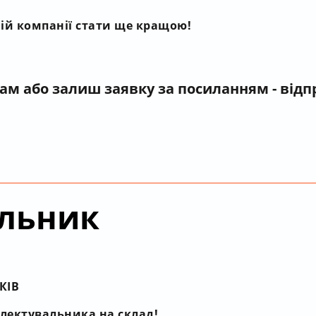
ій компанії стати ще кращою!
нам
або залиш заявку за посиланням - від
льник
КІВ
лектувальника на склад!