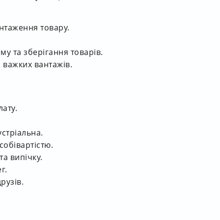
нтаження товару.
му та зберігання товарів.
 важких вантажів.
лату.
устріальна.
собівартістю.
та випічку.
г.
рузів.