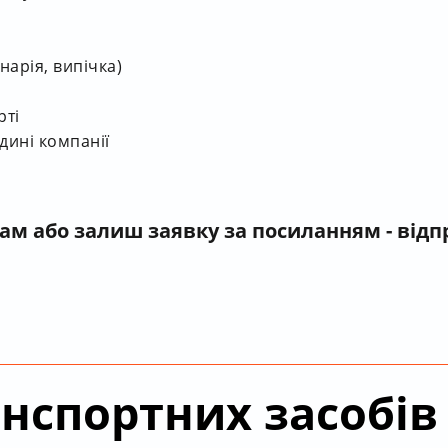
нарія, випічка)
рті
дині компанії
нам
або залиш заявку за посиланням - від
анспортних засобів