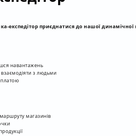
а-експедітор приєднатися до нашої динамічної
їшся навантажень
 взаємодіяти з людьми
оплатою
 маршруту магазинів
очки
 продукції