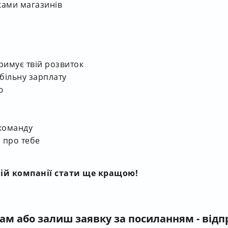
ками магазинів
тримує твій розвиток
більну зарплату
ю
 команду
 про тебе
ій компанії стати ще кращою!
нам
або залиш заявку за посиланням - від